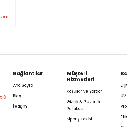
bir
 Oku
ıl
mak
Bağlantılar
Müşteri
Ka
Hizmetleri
Ana Sayfa
Dij
Koşullar Ve Şartlar
Blog
UV 
o:8
Gizlilik & Güvenlik
İletişim
Pr
Politikası
Eti
Sipariş Takibi