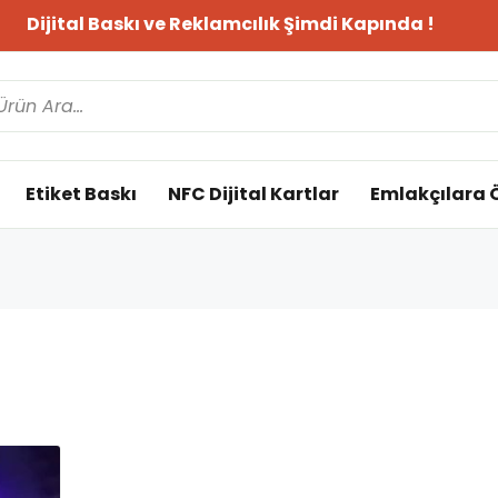
Dijital Baskı ve Reklamcılık Şimdi Kapında !
Etiket Baskı
NFC Dijital Kartlar
Emlakçılara 