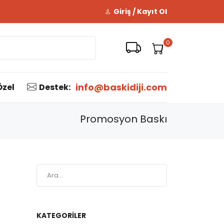
Giriş / Kayıt Ol
0
info@baskidiji.com
Özel
Destek:
Promosyon Baskı
KATEGORILER