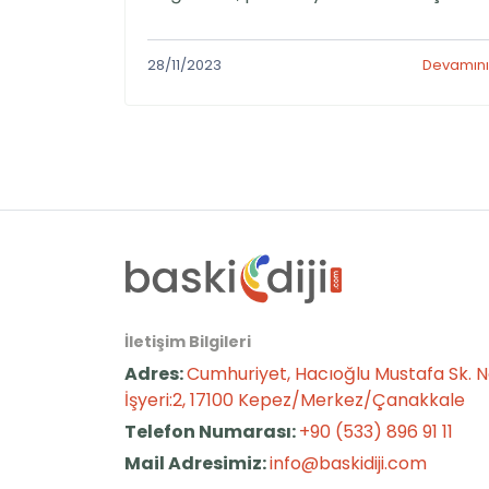
setleri, markanızı hatırlatıcı ve kullanışlı 
şekilde tanıtmak için mükemmel bir
28/11/2023
Devamını
seçenek olabilir. Bu yazıda, promosyon
kalem ve çakmakların iş dünyasında nas
bir iz bıraktığını keşfedin ve stratejilerle
markanızın görünürlüğünü artırın. İş
dünyasında, marka farkındalığı oluştur
ve müşterileri […]
İletişim Bilgileri
Adres:
Cumhuriyet, Hacıoğlu Mustafa Sk. N
İşyeri:2, 17100 Kepez/Merkez/Çanakkale
Telefon Numarası:
+90 (533) 896 91 11
Mail Adresimiz:
info@baskidiji.com