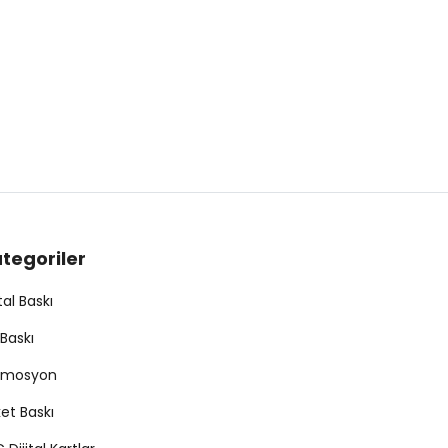
tegoriler
ital Baskı
Baskı
omosyon
ket Baskı