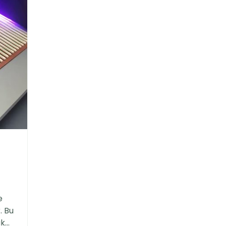
e
. Bu
ak