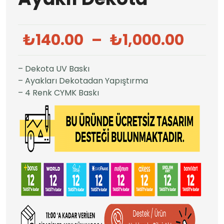
Fiya
₺
140.00
–
₺
1,000.00
aralı
₺140
– Dekota UV Baskı
-
– Ayakları Dekotadan Yapıştırma
– 4 Renk CYMK Baskı
₺1,0