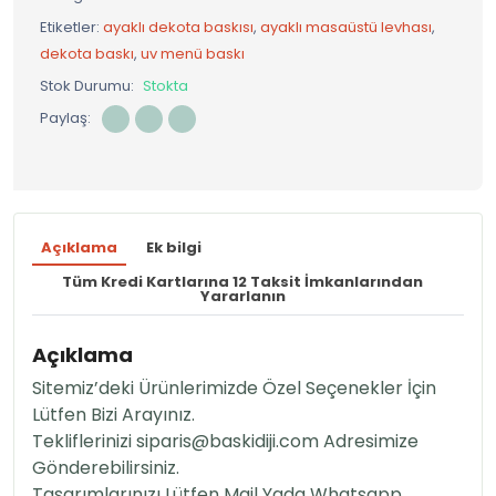
Etiketler:
ayaklı dekota baskısı
,
ayaklı masaüstü levhası
,
dekota baskı
,
uv menü baskı
Stok Durumu:
Stokta
Paylaş:
Açıklama
Ek bilgi
Tüm Kredi Kartlarına 12 Taksit İmkanlarından
Yararlanın
Açıklama
Sitemiz’deki Ürünlerimizde Özel Seçenekler İçin
Lütfen Bizi Arayınız.
Tekliflerinizi
siparis@baskidiji.com
Adresimize
Gönderebilirsiniz.
Tasarımlarınızı Lütfen Mail Yada Whatsapp