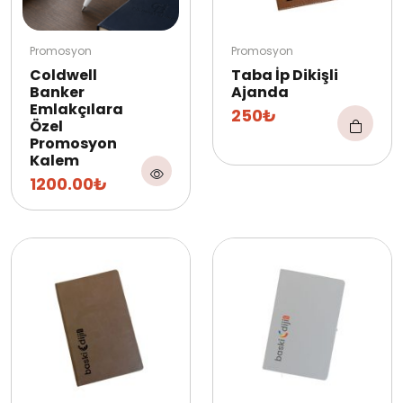
Promosyon
Promosyon
Coldwell
Taba İp Dikişli
Banker
Ajanda
Emlakçılara
250₺
Özel
Promosyon
Kalem
1200.00₺